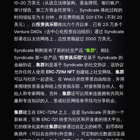
10–20 万美元（从设立法律架构、基金牌照、银行账户、
审计报告、第三方资金托管等）。Syndicate 将此过程的
时间缩短至为 5 分钟，并且费用低至 0.01 ETH（不到 20
美元）。自
投资俱乐部
推出六个月以来，已有 2.5 万多个
Venture DAOs（去中心化投资自治组织）通过 Syndicate
部署在以太坊网络上，总投资额超过 2000 万美元。
Syndicate 刚刚发布了新的社交产品 “
集群
”。相比
Syndicate 第一款产品 “
投资俱乐部”
是基于 Syndicate 的
金融协议，
集群
则是基于 Syndicate 的社交协议，该协议
允许任何人使用
ERC-721M NFT
创建链上社交网络。
集群
可以与社区一起进化、在 Web3 的世界里自由组合，并用
来围绕投资基金和链上投资俱乐部，对接有限合伙人、创
始人和专家网络。另外，
集群
还可以用来连接拥有共同兴
趣和专业知识的人，形成社区网络来寻找与分享机会。
集群
建立在 ERC-721M 之上，这是 Syndicate 开发的一个
新标准，它将 ERC-721 转变为社区和开发者的强大平台。
它的模块化架构使
集群
能够通过自定义的铸币、刻币和转
换插件（可以在合同中/外交换）、可定制的元数据渲染器